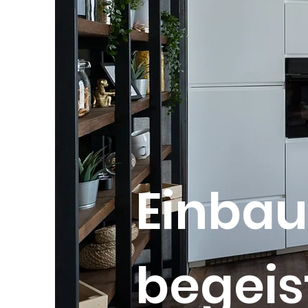
Einbau
begeis